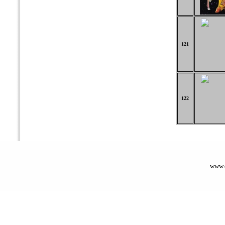
121
122
www.