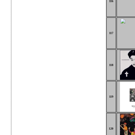
116
117
118
119
120