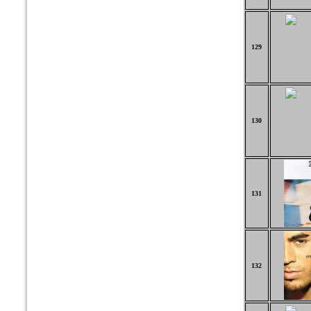
129
130
131
132