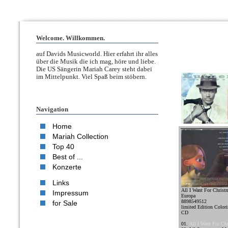
Welcome. Willkommen.
auf Davids Musicworld. Hier erfahrt ihr alles
über die Musik die ich mag, höre und liebe.
Die US Sängerin Mariah Carey steht dabei
im Mittelpunkt. Viel Spaß beim stöbern.
Navigation
Home
Mariah Collection
Top 40
Best of ...
Konzerte
Links
All I Want For Christ
Impressum
Europa
8898549512
for Sale
limited Edition Color
CD
01.
All I Want For Ch