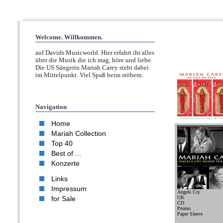
Welcome. Willkommen.
auf Davids Musicworld. Hier erfahrt ihr alles
über die Musik die ich mag, höre und liebe.
Die US Sängerin Mariah Carey steht dabei
im Mittelpunkt. Viel Spaß beim stöbern.
Navigation
Home
Mariah Collection
Top 40
Best of ...
Konzerte
Links
Impressum
Angels Cry
for Sale
UK
CD
Promo
Paper Sleeve