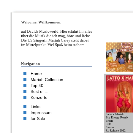
Welcome. Willkommen.
auf Davids Musicworld. Hier erfahrt ihr alles
über die Musik die ich mag, höre und liebe.
Die US Sängerin Mariah Carey steht dabei
im Mittelpunkt. Viel Spaß beim stöbern.
Navigation
Home
Mariah Collection
Top 40
Best of ...
Konzerte
Links
Impressum
Latto x Mariah
Big Energy Remix
for Sale
Brasil
CDr
Promo
Re Release 2022