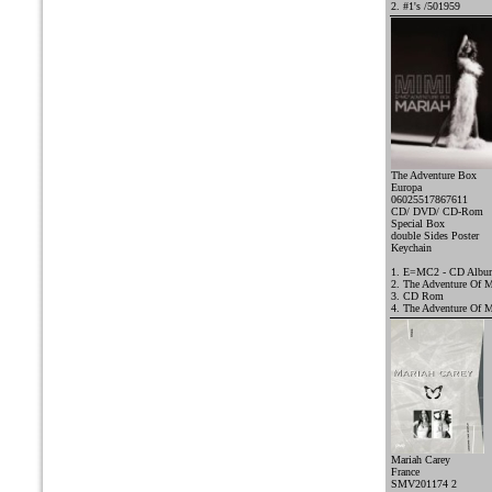
2. #1's /501959
The Adventure Box
Europa
06025517867611
CD/ DVD/ CD-Rom
Special Box
double Sides Poster
Keychain
1. E=MC2 - CD Album
2. The Adventure Of 
3. CD Rom
4. The Adventure Of 
Mariah Carey
France
SMV201174 2