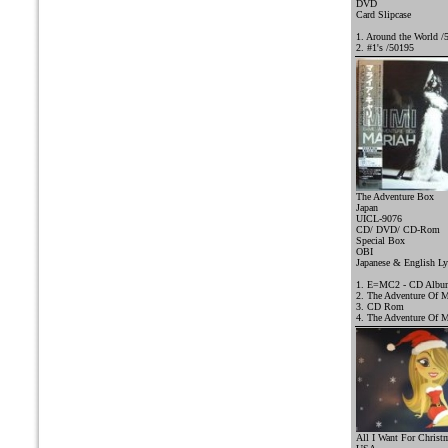
DVD
Card Slipcase
1. Around the World /
2. #1's /50195
The Adventure Box
Japan
UICL-9076
CD/ DVD/ CD-Rom
Special Box
OBI
Japanese & English Ly
1. E=MC2 - CD Albu
2. The Adventure Of 
3. CD Rom
4. The Adventure Of 
All I Want For Christ