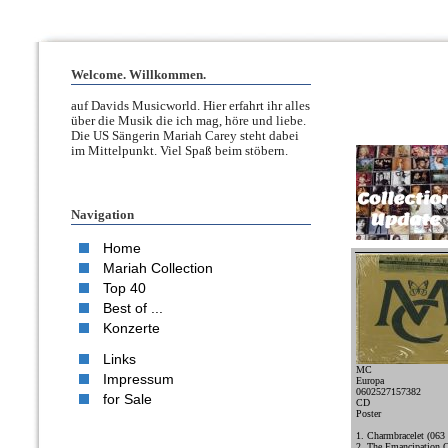
Welcome. Willkommen.
auf Davids Musicworld. Hier erfahrt ihr alles
über die Musik die ich mag, höre und liebe.
Die US Sängerin Mariah Carey steht dabei
im Mittelpunkt. Viel Spaß beim stöbern.
Navigation
Home
Mariah Collection
Top 40
Best of ...
Konzerte
Links
MC
Impressum
Europa
0602527157382
for Sale
CD
Poster
1. Charmbracelet (063
2. The Emancipation 