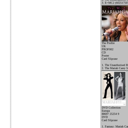
3. E=MC2 (60251750
The Profile
UK
PROF002
CD
Poster
Card Slipcase
1. The Unauthorised B
2. The Mariah Carey S
DVD Collection
Europa
88697 25254 9
DVD
Card Slipcase
1. Fantasy: Mariah Ca