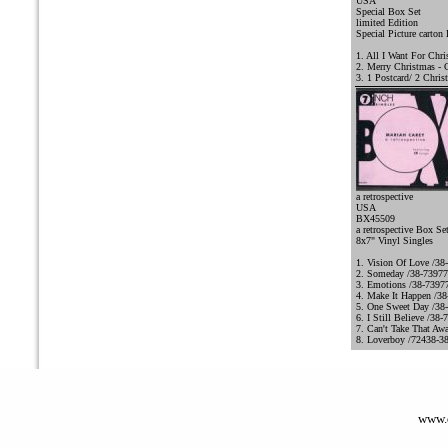
USA
Special Box Set
limited Edition
Special Picture carton
1. All I Want For Chri
2. Merry Christmas -
3. 1 Postcard/ 2 Chris
a retrospective
USA
BX45509
a retrospective Box Se
8x7" Vinyl Singles
1. Vision Of Love /38
2. Someday /38-73977
3. Emotions /38-7397
4. Make It Happen /3
5. One Sweet Day /38
6. I Still Believe /38-
7. Can't Take That Aw
8. Loverboy /72438-3
www.