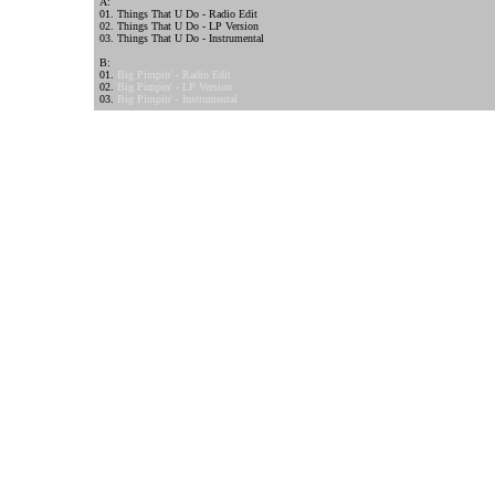
A:
01. Things That U Do - Radio Edit
02. Things That U Do - LP Version
03. Things That U Do - Instrumental
B:
01.
Big Pimpin' - Radio Edit
02.
Big Pimpin' - LP Version
03.
Big Pimpin' - Instrumental