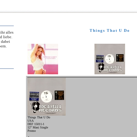
Things That U Do
ihr alles
d liebe.
 dabei
ern.
Things That U Do
USA
DEF 15011-1
12" Maxi Single
Promo