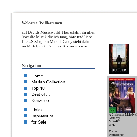
Welcome. Willkommen.
auf Davids Musicworld. Hier erfahrt ihr alles
über die Musik die ich mag, höre und liebe.
Die US Sängerin Mariah Carey steht dabei
im Mittelpunkt. Viel Spaß beim stöbern.
Navigation
Home
Mariah Collection
Top 40
Best of ...
Konzerte
Links
A Christmas Melody (
Impressum
Germany
for Sale
MG2447
DVD
Trailer
Wendecover