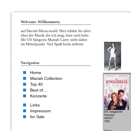
Welcome. Willkommen.
auf Davids Musicworld. Hier erfahrt ihr alles
über die Musik die ich mag, höre und liebe.
Die US Sängerin Mariah Carey steht dabei
im Mittelpunkt. Viel Spaß beim stöbern.
Navigation
Home
Mariah Collection
Top 40
Best of ...
Konzerte
Links
Impressum
Der Junggeselle
Germany
for Sale
500207
VHS
Trailer