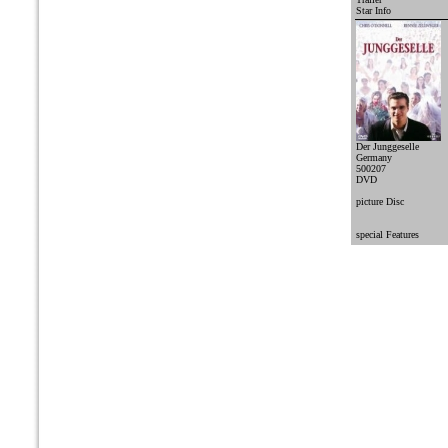
Star Info
Der Junggeselle
Germany
500207
DVD
picture Disc
special Features