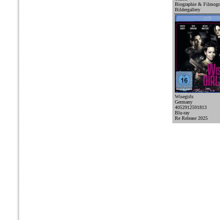
Biographie & Filmogr
Bildergallery
Wisegirls
Germany
4052912591813
Blu-ray
Re Release 2025