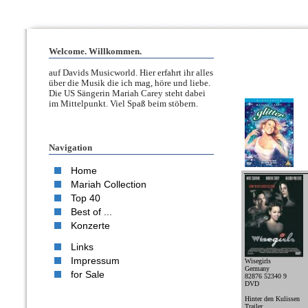
Welcome. Willkommen.
auf Davids Musicworld. Hier erfahrt ihr alles
über die Musik die ich mag, höre und liebe.
Die US Sängerin Mariah Carey steht dabei
im Mittelpunkt. Viel Spaß beim stöbern.
Navigation
Home
Mariah Collection
Top 40
Best of ...
Konzerte
Links
Impressum
Wisegirls
Germany
for Sale
82876 52340 9
DVD
Hinter den Kulissen
Trailer