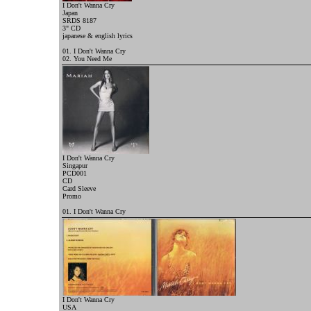
I Don't Wanna Cry
Japan
SRDS 8187
3" CD
japanese & english lyrics
01. I Don't Wanna Cry
02. You Need Me
I Don't Wanna Cry
Singapur
PCD001
CD
Card Sleeve
Promo
01. I Don't Wanna Cry
I Don't Wanna Cry
USA