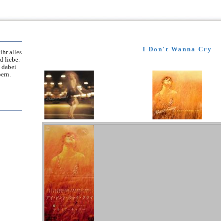
I Don't Wanna Cry
ihr alles
d liebe.
 dabei
ern.